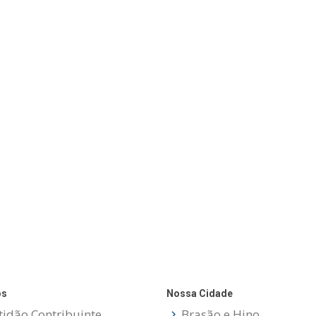
os
Nossa Cidade
tidão Contribuinte
Brasão e Hino