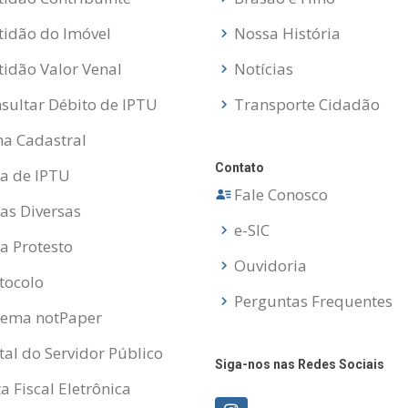
tidão do Imóvel
Nossa História
tidão Valor Venal
Notícias
sultar Débito de IPTU
Transporte Cidadão
ha Cadastral
Contato
a de IPTU
Fale Conosco
as Diversas
e-SIC
a Protesto
Ouvidoria
tocolo
Perguntas Frequentes
tema notPaper
tal do Servidor Público
Siga-nos nas Redes Sociais
a Fiscal Eletrônica