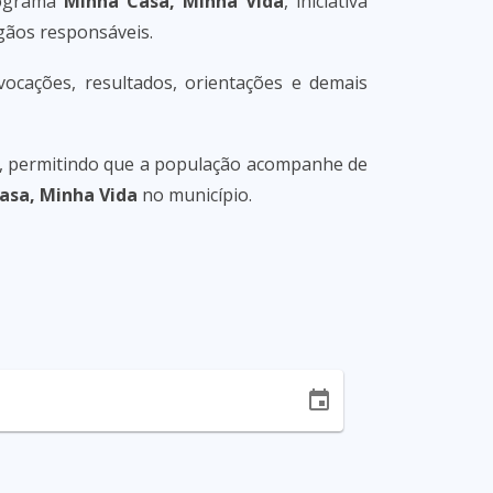
rograma
Minha Casa, Minha Vida
, iniciativa
rgãos responsáveis.
nvocações, resultados, orientações e demais
as, permitindo que a população acompanhe de
asa, Minha Vida
no município.